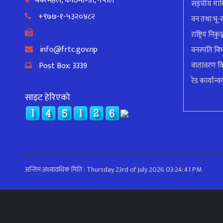
बबरमहल, काठमाण्डौँ, नेपाल
सङ्घीय मामि
+९७७-१-५३२०४८२
वन तथा भू-स
राष्ट्रिय निक
info@frtc.gov.np
वनस्पति वि
Post Box: 3339
वातावरण व
रेड कार्यान्वय
साइट हेरिएको
अन्तिम अध्यावधिक मिति : Thursday 23rd of July 2026 03:24:41 PM