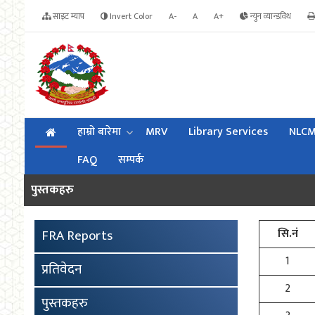
साइट म्याप
Invert Color
A-
A
A+
न्युन व्यान्डविथ
हाम्रो बारेमा
MRV
Library Services
NLC
FAQ
सम्पर्क
पुस्तकहरु
सि.नं
FRA Reports
1
प्रतिवेदन
2
पुस्तकहरु