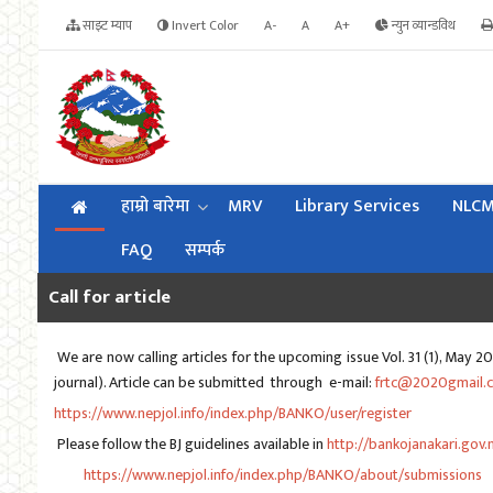
साइट म्याप
Invert Color
A-
A
A+
न्युन व्यान्डविथ
हाम्रो बारेमा
MRV
Library Services
NLC
FAQ
सम्पर्क
Call for article
We are now calling articles for the upcoming issue Vol. 31 (1), May 20
journal). Article can be submitted through e-mail:
frtc@2020gmail.
https://www.nepjol.info/index.php/BANKO/user/register
Please follow the BJ guidelines available in
http://bankojanakari.gov.
https://www.nepjol.info/index.php/BANKO/about/submissions