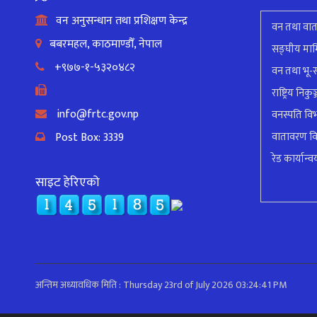
वन अनुसन्धान तथा प्रशिक्षण केन्द्र
वन तथा वात
बबरमहल, काठमाण्डौँ, नेपाल
सङ्घीय मामि
+९७७-१-५३२०४८२
वन तथा भू-स
राष्ट्रिय निक
info@frtc.gov.np
वनस्पति वि
Post Box: 3339
वातावरण व
रेड कार्यान्वय
साइट हेरिएको
अन्तिम अध्यावधिक मिति : Thursday 23rd of July 2026 03:24:41 PM